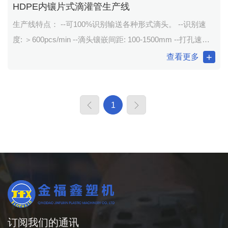
HDPE内镶片式滴灌管生产线
生产线特点： --可100%识别输送各种形式滴头。 --识别速
度: ＞600pcs/min --滴头镶嵌间距: 100-1500mm --打孔速度
＞800 次/min --配有高速摄像头漏打报警系统和滴头间距偏
查看更多
差识别报警系统 --PLC人机界面操作，自动完成滴管排线、
切割、换卷、计米。
1
订阅我们的通讯